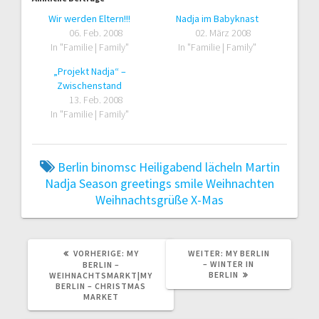
Wir werden Eltern!!!
Nadja im Babyknast
06. Feb. 2008
02. März 2008
In "Familie | Family"
In "Familie | Family"
„Projekt Nadja“ –
Zwischenstand
13. Feb. 2008
In "Familie | Family"
Berlin
binomsc
Heiligabend
lächeln
Martin
Nadja
Season greetings
smile
Weihnachten
Weihnachtsgrüße
X-Mas
VORHERIGER
NÄCHSTER
VORHERIGE:
MY
WEITER:
MY BERLIN
BEITRAG:
BEITRAG:
– WINTER IN
BERLIN –
BERLIN
WEIHNACHTSMARKT|MY
BERLIN – CHRISTMAS
MARKET