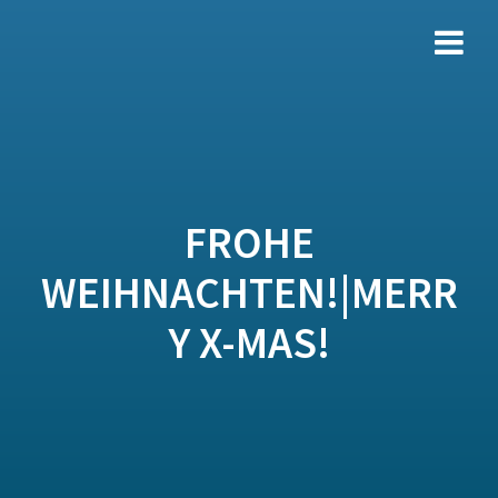
Zum
Inhalt
springen
FROHE
WEIHNACHTEN!|MERR
Y X-MAS!