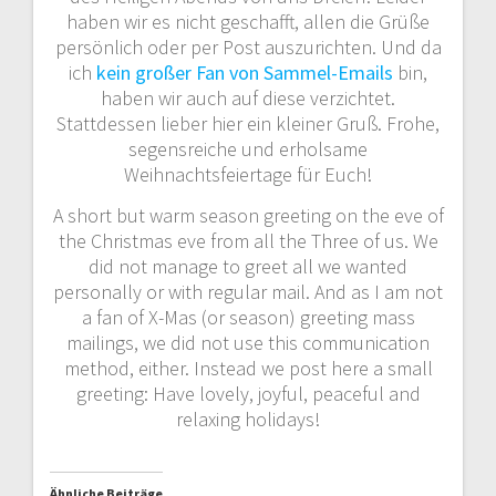
haben wir es nicht geschafft, allen die Grüße
persönlich oder per Post auszurichten. Und da
ich
kein großer Fan von Sammel-Emails
bin,
haben wir auch auf diese verzichtet.
Stattdessen lieber hier ein kleiner Gruß. Frohe,
segensreiche und erholsame
Weihnachtsfeiertage für Euch!
A short but warm season greeting on the eve of
the Christmas eve from all the Three of us. We
did not manage to greet all we wanted
personally or with regular mail. And as I am not
a fan of X-Mas (or season) greeting mass
mailings, we did not use this communication
method, either. Instead we post here a small
greeting: Have lovely, joyful, peaceful and
relaxing holidays!
Ähnliche Beiträge