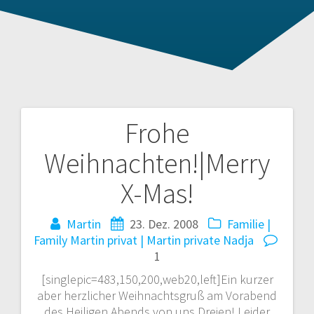
Frohe
Beitragsnavigation
Weihnachten!|Merry
X-Mas!
Martin
23. Dez. 2008
Familie |
Family
Martin privat | Martin private
Nadja
1
[singlepic=483,150,200,web20,left]
Ein kurzer
aber herzlicher Weihnachtsgruß am Vorabend
des Heiligen Abends von uns Dreien! Leider