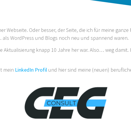
r Webseite. Oder besser, der Seite, die ich für meine ganze 
7… als WordPress und Blogs noch neu und spannend waren.
etzte Aktualisierung knapp 10 Jahre her war. Also… weg dami
st mein
LinkedIn Profil
und hier sind meine (neuen) beruflich