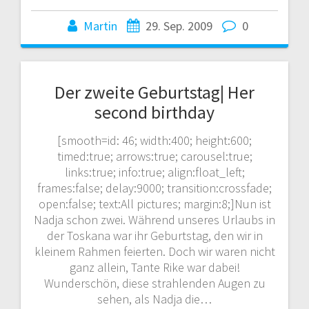
Martin
29. Sep. 2009
0
Der zweite Geburtstag| Her
second birthday
[smooth=id: 46; width:400; height:600;
timed:true; arrows:true; carousel:true;
links:true; info:true; align:float_left;
frames:false; delay:9000; transition:crossfade;
open:false; text:All pictures; margin:8;]Nun ist
Nadja schon zwei. Während unseres Urlaubs in
der Toskana war ihr Geburtstag, den wir in
kleinem Rahmen feierten. Doch wir waren nicht
ganz allein, Tante Rike war dabei!
Wunderschön, diese strahlenden Augen zu
sehen, als Nadja die…