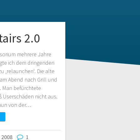
tairs 2.0
isorium mehrere Jahre
olgte ich dem dringenden
u ‚relaunchen‘. Die alte
m am Abend nach Grill und
g. Man befürchtete
Userschäden nicht aus.
 nun von der…
. 2008
1