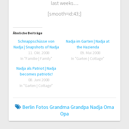
last weeks…
[smooth=id:43;]
Ähnliche Beiträge
Schnappschüsse von
Nadja im Garten | Nadja at
Nadja | Snapshots of Nadja
the Hazienda
11. Okt. 2008
09. Mai 2008
In "Familie | Family"
In "Garten | Cottage"
Nadja als Patriot | Nadja
becomes patriotic!
08. Juni 2008
In "Garten | Cottage"
Berlin
Fotos
Grandma
Grandpa
Nadja
Oma
Opa