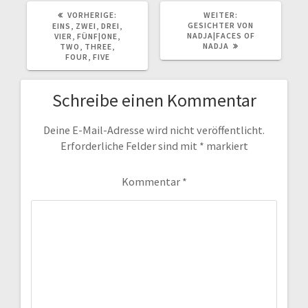
VORHERIGER
NÄCHSTER
VORHERIGE:
WEITER:
BEITRAG:
BEITRAG:
GESICHTER VON
EINS, ZWEI, DREI,
NADJA|FACES OF
VIER, FÜNF|ONE,
NADJA
TWO, THREE,
FOUR, FIVE
Schreibe einen Kommentar
Deine E-Mail-Adresse wird nicht veröffentlicht.
Erforderliche Felder sind mit
*
markiert
Kommentar
*