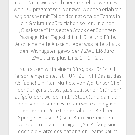
nicht. Nun, wie es sich heraus stellte, waren wir
wohl zu pragmatisch. Vor zwei Wochen erfahren
wir, dass wir mit Teilen des nationalen Teams in
ein Großraumbüro ziehen sollen. In einen
„Glaskasten“ im siebten Stock der Springer-
Passage. Klar, Tageslicht in Hülle und Fülle.
Auch eine nette Aussicht. Aber was bitte ist aus
dem Wichtigsten geworden? ZWEIER-Büro.
ZWEI. Eins plus Eins. 1 + 1 = 2…
Nun sitzen wir in einem Büro, das für 14 + 1
Person eingerichtet ist. FÜNFZEHN!!! Das ist das
7,5-fache! Ein Plan-Multiple von 7,5! Unser Chef
– der übrigens selbst „aus politischen Gründen“
aufgefordert wurde, im 17. Stock (und damit an
dem von unserem Büro am weitest-möglich
entfernten Punkt innerhalb des Berliner
Springer-Hauses!!!) sein Büro einzurichten –
versucht uns zu beruhigen: „Am Anfang sind
doch die Plätze des nationalen Teams kaum