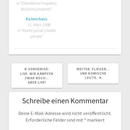
In "Dienstliche Projekte |
Business projects"
Kistenchaos
11. März 2008
In "Martin privat | Martin
private"
VORHERIGER
NÄCHSTER
VORHERIGE:
WEITER:
FLIEGEN…
BEITRAG:
BEITRAG:
UND KOMISCHE
LIVE. WIR KÄMPFEN
LEUTE.
ZWAR NOCH…
ABER LIVE!
Schreibe einen Kommentar
Deine E-Mail-Adresse wird nicht veröffentlicht.
Erforderliche Felder sind mit
*
markiert