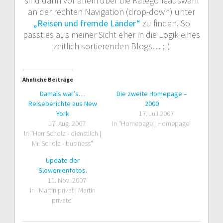
sind dann vor allem über die Kategorieauswahl
an der rechten Navigation (drop-down) unter
„Reisen und fremde Länder“
zu finden. So
passt es aus meiner Sicht eher in die Logik eines
zeitlich sortierenden Blogs… ;-)
Ähnliche Beiträge
Damals war’s…
Die zweite Homepage –
Reiseberichte aus New
2000
York
17. Juli 2007
17. Aug. 2007
In "Homepage | Homepage"
In "Herr Scholz - dienstlich |
Mr. Scholz - business"
Update der
Slowenienfotos.
11. Nov. 2007
In "Martin privat | Martin
private"